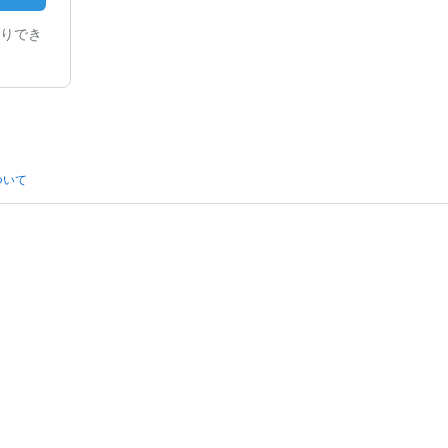
りでき
ついて