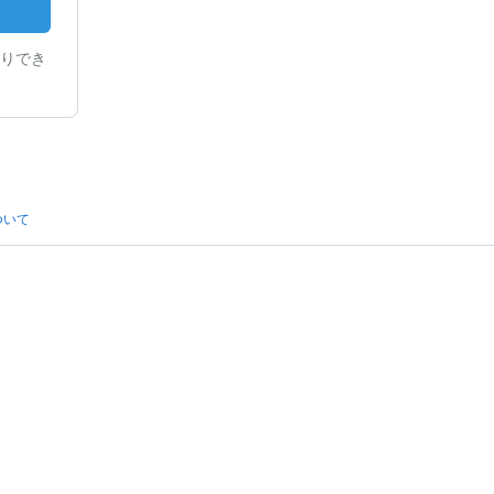
りでき
ついて