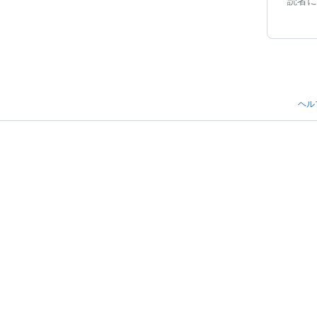
読者に
ヘル