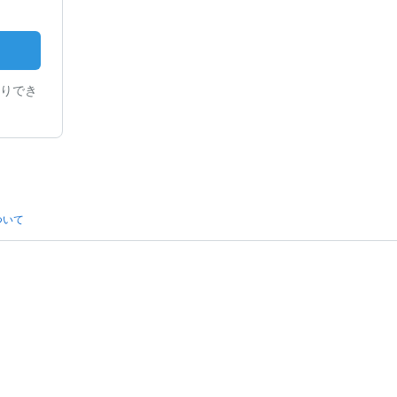
りでき
ついて