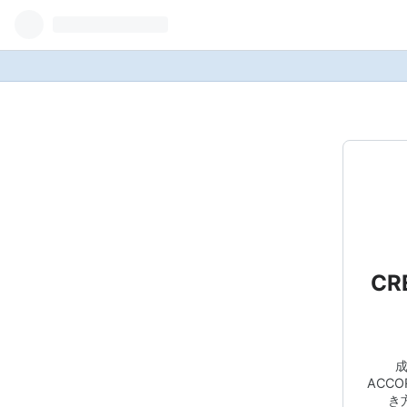
CR
成
ACC
き