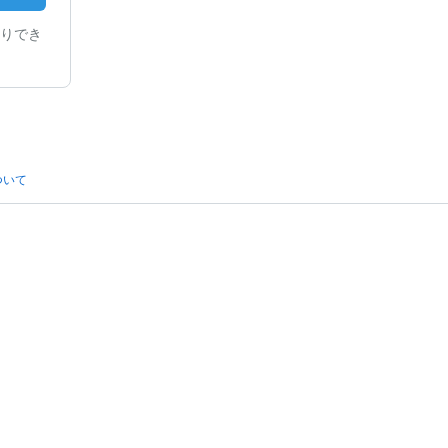
りでき
ついて