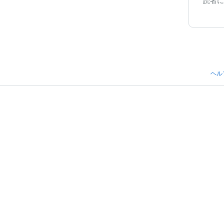
読者に
ヘル