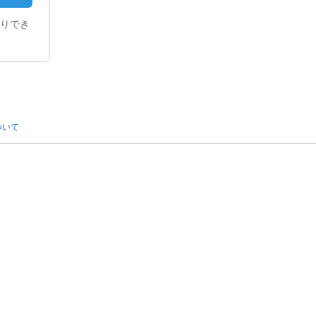
りでき
ついて