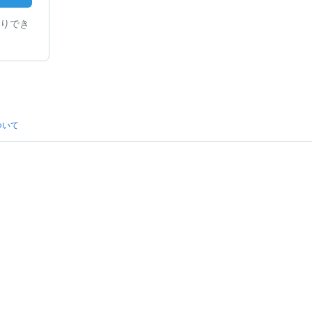
りでき
ついて