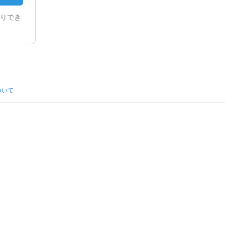
りでき
ついて