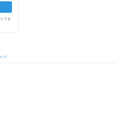
りでき
ついて