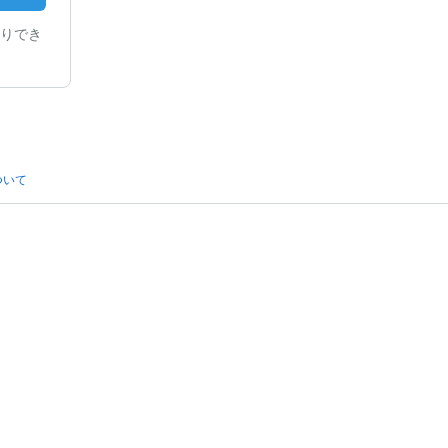
りでき
ついて