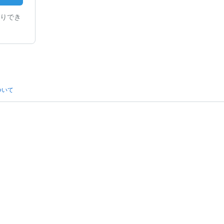
りでき
ついて