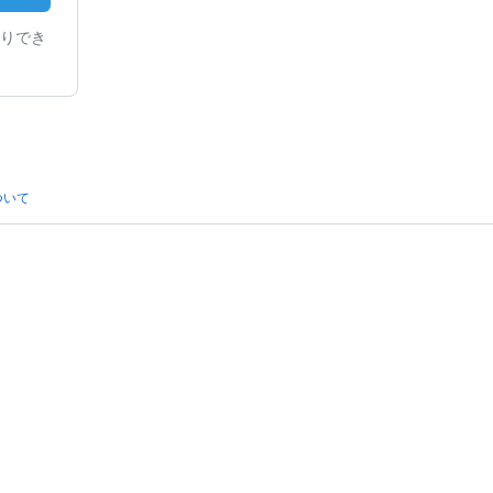
りでき
ついて