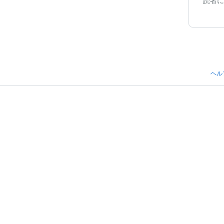
読者に
ヘル