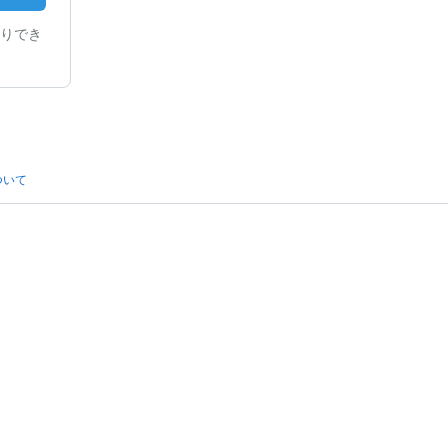
りでき
ついて