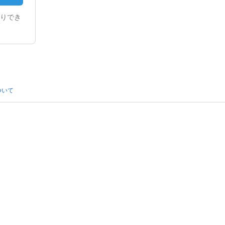
りでき
ついて