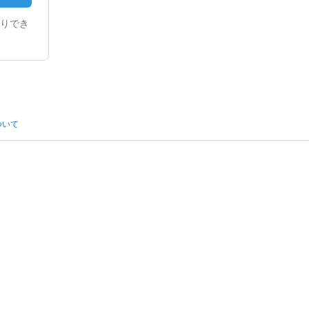
りでき
ついて