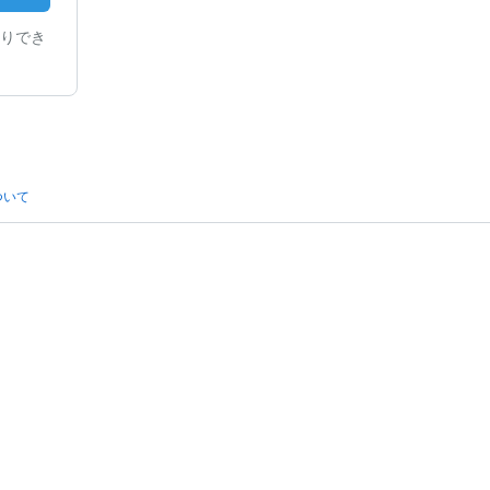
りでき
ついて