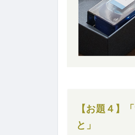
【お題４】「
と」