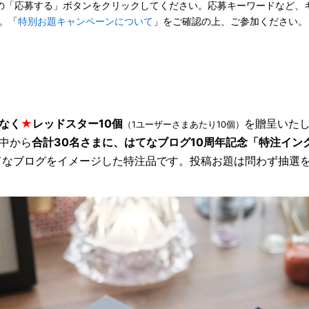
の「応募する」ボタンをクリックしてください。応募キーワードなど、
。「
特別お題キャンペーンについて
」をご確認の上、ご参加ください。
なく
★
レッドスター10個
を贈呈いた
（1ユーザーさまあたり10個）
中から
合計30名さまに、はてなブログ10周年記念「特注インク
てなブログをイメージした特注品です。投稿お題は問わず抽選