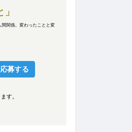
と」
人間関係。変わったことと変
に応募する
ります。