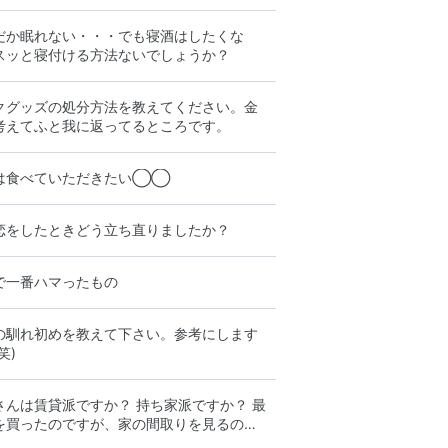
だか眠れない・・・でも寝酒はしたくな
スッと寝付ける方法ないでしょうか？
クグッズの処分方法を教えてください。金
考えてふと我に返ってるところです。
は食べていただきたい◯◯
恋をしたときどう立ち直りましたか？
で一番ハマったもの
の馴れ初めを教えて下さい。参考にします
笑)
さんは賃貸派ですか？ 持ち家派ですか？ 最
を買ったのですが、家の間取りを見るのが
でいろいろな家に住める賃貸も改めて魅力