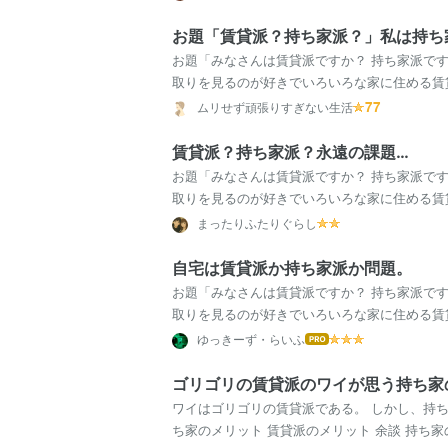
お題「賃貸派？持ち家派？」私は持ち
お題「みなさんは賃貸派ですか？ 持ち家派で
取りを見るのが好きでいろいろな家に住める賃
さんはどちらですか？」 こんにちは、れいです
ムリせず頑張りすぎない生活
賃貸派？持ち家派？永遠の課題…
お題「みなさんは賃貸派ですか？ 持ち家派で
取りを見るのが好きでいろいろな家に住める賃
さんはどちらですか？」 賃貸派か持ち家派か…
まったりふたりぐらし
自宅は賃貸派か持ち家派か問題。
お題「みなさんは賃貸派ですか？ 持ち家派で
取りを見るのが好きでいろいろな家に住める賃
さんはどちらですか？」 これって男女の友情は
ゆっきーず・らいふ
はて
なブ
ログ
ゴリゴリの賃貸派のワイが思う持ち家
Pro
ワイはゴリゴリの賃貸派である。 しかし、持
ち家のメリット 賃貸派のメリット 余談 持ち