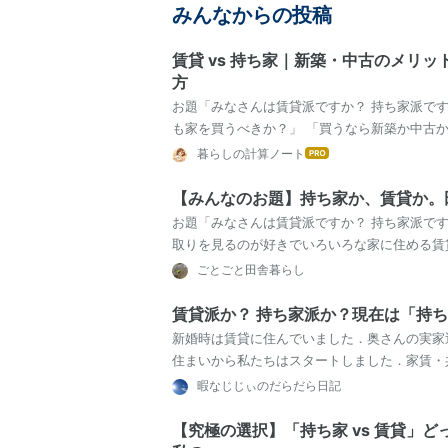
みんなからの投稿
賃貸 vs 持ち家｜新築・中古のメリ
方
お題「みなさんは賃貸派ですか？ 持ち家派です
も家を買うべきか？」 「買うなら新築か中古
ぶつかるテーマですが、実はどちらが得かは人
暮らしの計算ノート
はて
なブ
ログ
【みんなのお題】持ち家か、賃貸か。
Pro
お題「みなさんは賃貸派ですか？ 持ち家派で
取りを見るのが好きでいろいろな家に住める賃
さんはどちらですか？」 賃貸派か持ち家派か。
ごとごと田舎暮らし
賃貸派か？ 持ち家派か？現在は「持
新婚時は賃貸に住んでいました．奥さんの実家
住まいから私たちはスタートしました．家賃・共益
後、私の実家に住むことになりました（じじば
暇なじじぃのだらだら日記
【究極の選択】「持ち家 vs 賃貸」ど