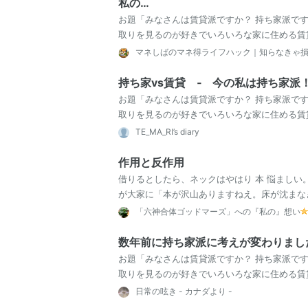
私の…
お題「みなさんは賃貸派ですか？ 持ち家派で
取りを見るのが好きでいろいろな家に住める賃
さんはどちらですか？」 おはこんばんちわ！ 
マネしばのマネ得ライフハック｜知らなきゃ
持ち家vs賃貸 ‐ 今の私は持ち家派
お題「みなさんは賃貸派ですか？ 持ち家派で
取りを見るのが好きでいろいろな家に住める賃
さんはどちらですか？」 永遠に語られるこの議
TE_MA_RI’s diary
作用と反作用
借りるとしたら、ネックはやはり 本 悩ましい
が大家に「本が沢山ありますねえ。床が沈まな
売れ筋の小説家などはマンション住まいだが…
「六神合体ゴッドマーズ」への『私の』想い
数年前に持ち家派に考えが変わりまし
お題「みなさんは賃貸派ですか？ 持ち家派で
取りを見るのが好きでいろいろな家に住める賃
さんはどちらですか？」 初めてお題について書
日常の呟き - カナダより -