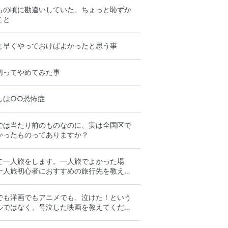
もの頃に勘違いしていた、ちょっと恥ずか
こと
と早くやっておけばよかったと思う事
切ってやめてみた事
しは○○恐怖症
では当たり前のものなのに、実は全国区で
かったものってありますか？
て一人旅をします。一人旅でよかった場
一人旅初心者におすすめの旅行先を教えて
さい。
でも洋画でもアニメでも、泣けた！という
ルではなく、号泣した映画を教えてくださ