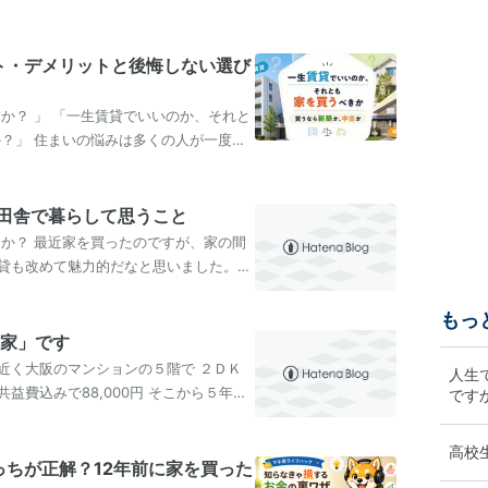
ット・デメリットと後悔しない選び
か？ 」 「一生賃貸でいいのか、それと
か？」 住まいの悩みは多くの人が一度は
…
田舎で暮らして思うこと
すか？ 最近家を買ったのですが、家の間
貸も改めて魅力的だなと思いました。皆
…
もっ
ち家」です
近く大阪のマンションの５階で ２ＤＫ
人生
費込みで88,000円 そこから５年
です
ば抜…
高校
っちが正解？12年前に家を買った