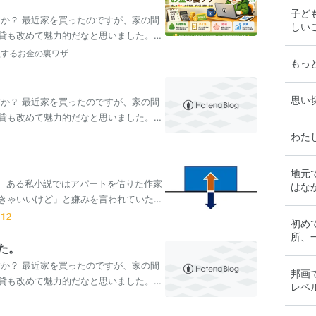
子ど
すか？ 最近家を買ったのですが、家の間
しい
貸も改めて魅力的だなと思いました。皆
…
損するお金の裏ワザ
もっ
！
思い
すか？ 最近家を買ったのですが、家の間
貸も改めて魅力的だなと思いました。皆
…
わた
地元
。 ある私小説ではアパートを借りた作家
はな
きゃいいけど」と嫌みを言われていた。
初め
所、
た。
くだ
すか？ 最近家を買ったのですが、家の間
邦画
貸も改めて魅力的だなと思いました。皆
レベ
…
い。