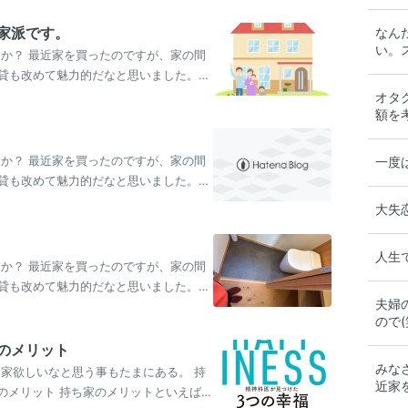
家派です。
なん
い。
すか？ 最近家を買ったのですが、家の間
貸も改めて魅力的だなと思いました。皆
…
オタ
額を
すか？ 最近家を買ったのですが、家の間
一度
貸も改めて魅力的だなと思いました。皆
……
大失
人生
すか？ 最近家を買ったのですが、家の間
貸も改めて魅力的だなと思いました。皆
夫婦
…
ので(
のメリット
みな
ち家欲しいなと思う事もたまにある。 持
近家
家のメリット 持ち家のメリットといえば複
好き