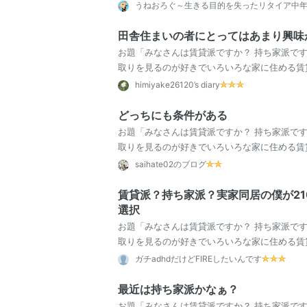
数あるが 改造が自由 ペット飼える 庭(あれ…
うねおろぐ～生きる目的を失ったリタイア中
田舎住まいの者にとってはあまり興味
お題「みなさんは賃貸派ですか？ 持ち家派で
取りを見るのが好きでいろいろな家に住める賃
さんはどちらですか？」 大都市部に住むとこの
himiyake26120’s diary
どっちにも条件がある
お題「みなさんは賃貸派ですか？ 持ち家派で
取りを見るのが好きでいろいろな家に住める賃
さんはどちらですか？」 賃貸派だけど、実家は
saihate02のブログ
賃貸派？持ち家派？実家同居の僕が21
選択
お題「みなさんは賃貸派ですか？ 持ち家派で
取りを見るのが好きでいろいろな家に住める賃
さんはどちらですか？」 これまでADHD、体力
ガチadhdだけどFIREしたいんです
最近は持ち家派かなぁ？
お題「みなさんは賃貸派ですか？ 持ち家派で