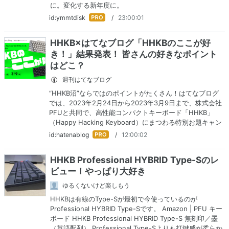
に。変化する新年度に。
はて
id:ymmtdisk
/
23:00:01
なブ
ログ
HHKB×はてなブログ「HHKBのここが好
Pro
き！」結果発表！ 皆さんの好きなポイント
はどこ？
週刊はてなブログ
“HHKB沼”ならではのポイントがたくさん！はてなブログ
では、2023年2月24日から2023年3月9日まで、株式会社
PFUと共同で、高性能コンパクトキーボード「HHKB」
（Happy Hacking Keyboard）にまつわる特別お題キャン
ペーンを実施しました！お題は「HHKBのここが好
はて
id:hatenablog
/
12:00:02
き！」。キャンペーン期間中に集まった投稿の中から、株
なブ
式会社P…
ログ
HHKB Professional HYBRID Type-Sのレ
Pro
ビュー！やっぱり大好き
ゆるくないけど楽しもう
HHKBは有線のType-Sが最初で今使っているのが
Professional HYBRID Type-Sです。 Amazon | PFU キー
ボード HHKB Professional HYBRID Type-S 無刻印／墨
（英語配列） Professional Type-Sよりも打鍵感が柔らか