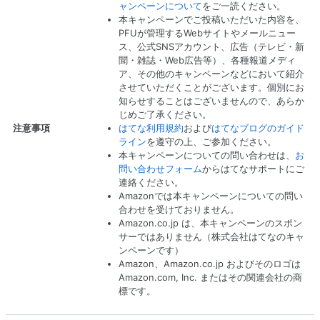
ャンペーンについて
をご一読ください。
本キャンペーンでご投稿いただいた内容を、
PFUが管理するWebサイトやメールニュー
ス、公式SNSアカウント、広告（テレビ・新
聞・雑誌・Web広告等）、各種報道メディ
ア、その他のキャンペーンなどにおいて紹介
させていただくことがございます。個別にお
知らせすることはございませんので、あらか
じめご了承ください。
はてな利用規約
および
はてなブログのガイド
注意事項
ライン
を遵守の上、ご参加ください。
本キャンペーンについての問い合わせは、
お
問い合わせフォーム
からはてなサポートにご
連絡ください。
Amazonでは本キャンペーンについての問い
合わせを受けておりません。
Amazon.co.jp は、本キャンペーンのスポン
サーではありません（株式会社はてなのキャ
ンペーンです）
Amazon、Amazon.co.jp およびそのロゴは
Amazon.com, Inc. またはその関連会社の商
標です。