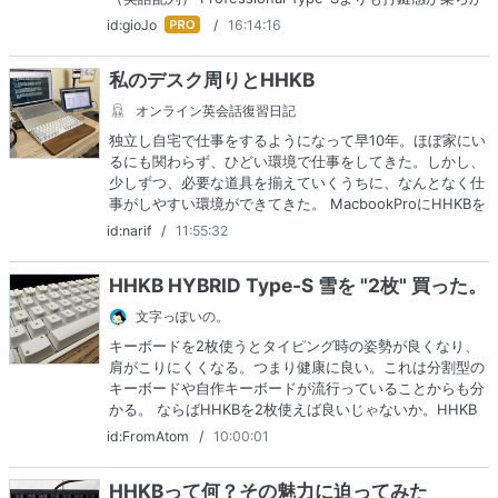
くて好き。 買い替えたときはBluetoothで切り替えるのも
はて
id:gioJo
/
16:14:16
めんどくさいので残してたんですが 触ったときにどうし…
なブ
ログ
私のデスク周りとHHKB
Pro
オンライン英会話復習日記
独立し自宅で仕事をするようになって早10年。ほぼ家にい
るにも関わらず、ひどい環境で仕事をしてきた。しかし、
少しずつ、必要な道具を揃えていくうちに、なんとなく仕
事がしやすい環境ができてきた。 MacbookProにHHKBを
組み合わせている HHKBを購入したのは、2021年3月。あ
id:narif
/
11:55:32
わせてバード電子のパームレストも買った。これ…
HHKB HYBRID Type-S 雪を "2枚" 買った。
文字っぽいの。
キーボードを2枚使うとタイピング時の姿勢が良くなり、
肩がこりにくくなる。つまり健康に良い。これは分割型の
キーボードや自作キーボードが流行っていることからも分
かる。 ならばHHKBを2枚使えば良いじゃないか。HHKB
は最も使いやすいキーボードであり、最も打鍵感が良いキ
id:FromAtom
/
10:00:01
ーボードである。 そんなわけで、以前まで有線…
HHKBって何？その魅力に迫ってみた