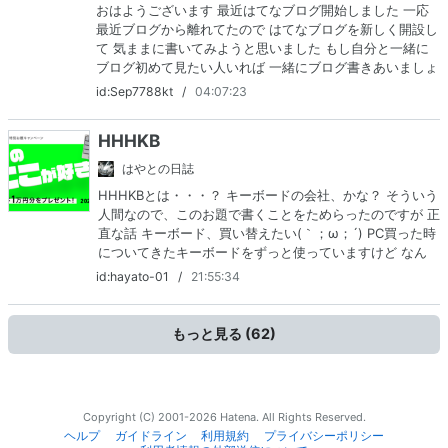
おはようございます 最近はてなブログ開始しました 一応
最近ブログから離れてたので はてなブログを新しく開設し
て 気ままに書いてみようと思いました もし自分と一緒に
ブログ初めて見たい人いれば 一緒にブログ書きあいましょ
う 可愛いペットの愛用品 アマゾンでも買えます！！
id:Sep7788kt
/
04:07:23
px.a8.net HHKBのここが好き！ by Happy Ha…
HHHKB
はやとの日誌
HHHKBとは・・・？ キーボードの会社、かな？ そういう
人間なので、このお題で書くことをためらったのですが 正
直な話 キーボード、買い替えたい(｀；ω；´) PC買った時
についてきたキーボードをずっと使っていますけど なん
か、良いキーボード無いかなぁって思います なので、これ
id:hayato-01
/
21:55:34
も候補の一つかな Happy Hacking Keyboard…
もっと見る (
62
)
Copyright (C) 2001-2026 Hatena. All Rights Reserved.
ヘルプ
ガイドライン
利用規約
プライバシーポリシー