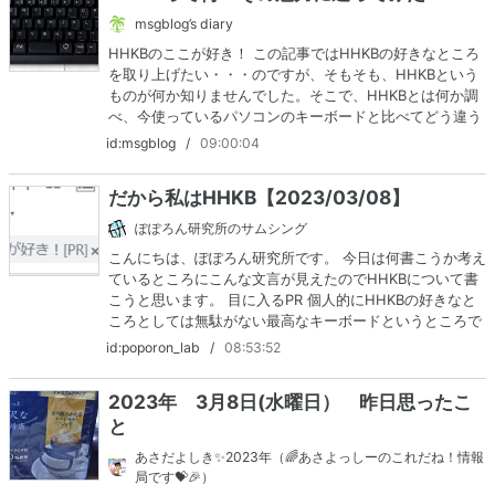
msgblog’s diary
HHKBのここが好き！ この記事ではHHKBの好きなところ
を取り上げたい・・・のですが、そもそも、HHKBという
ものが何か知りませんでした。そこで、HHKBとは何か調
べ、今使っているパソコンのキーボードと比べてどう違う
のかを書いてみます。 1. HHKBとは？はじめに、HHKBは
id:msgblog
/
09:00:04
Happy Hacking Keyboard（ハッピーハッキングキーボ…
だから私はHHKB【2023/03/08】
ぽぽろん研究所のサムシング
こんにちは、ぽぽろん研究所です。 今日は何書こうか考え
ているところにこんな文言が見えたのでHHKBについて書
こうと思います。 目に入るPR 個人的にHHKBの好きなと
ころとしては無駄がない最高なキーボードというところで
す。HHKBは自作界隈でいう60%キーボードというサイズ
id:poporon_lab
/
08:53:52
で、個人的にこのサイズのキーボードが一番気に…
2023年 3月8日(水曜日） 昨日思ったこ
と
あさだよしき✨2023年（🌈あさよっしーのこれだね！情報
局です💝🎉）