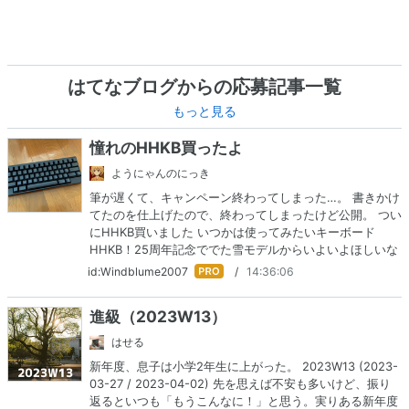
はてなブログからの応募記事一覧
もっと見る
憧れのHHKB買ったよ
ようにゃんのにっき
筆が遅くて、キャンペーン終わってしまった…。 書きかけ
てたのを仕上げたので、終わってしまったけど公開。 つい
にHHKB買いました いつかは使ってみたいキーボード
HHKB！25周年記念ででた雪モデルからいよいよほしいな
と思っていて、去年2022年5月についに買いました。 ま
はて
id:Windblume2007
/
14:36:06
ずは、開封から。 気になり始めたきっかけは雪モデ…
なブ
ログ
進級（2023W13）
Pro
はせる
新年度、息子は小学2年生に上がった。 2023W13 (2023-
03-27 / 2023-04-02) 先を思えば不安も多いけど、振り
返るといつも「もうこんなに！」と思う。実りある新年度