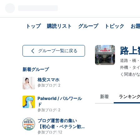
トップ
購読リスト
グループ
トピック
お
路上
グループ一覧に戻る
道路・橋・
外機・タ
新着グループ
く関連が
格安スマホ
参加ブログ:
2
新着
ランキン
Palworld / パルワール
ド
参加ブログ:
2
ブログ運営者の集い
【初心者・ベテラン歓
迎】
参加ブログ:
12