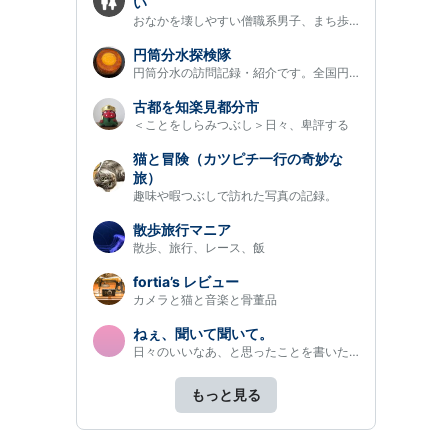
い
おなかを壊しやすい僧職系男子、まち歩きのススメ。
円筒分水探検隊
円筒分水の訪問記録・紹介です。全国円筒分水地図もあります。ポイ…
古都を知楽見都分市
＜ことをしらみつぶし＞日々、卑評する
猫と冒険（カツピチ一行の奇妙な
旅）
趣味や暇つぶしで訪れた写真の記録。
散歩旅行マニア
散歩、旅行、レース、飯
fortia’s レビュー
カメラと猫と音楽と骨董品
ねぇ、聞いて聞いて。
日々のいいなあ、と思ったことを書いたり弱音を吐いたりするブログ…
もっと見る