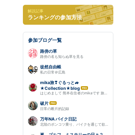
解説記事
ランキングの参加方法
参加ブログ一覧
路傍の草
路傍の名も知らぬ草を見る
徒然自由帳
私の日常＠広島
mika旅❣ぐるっと🚙
★Collection★blog
は
はじめまして 熊本在住者のmikaです 旅行が大好きで、全国の銅像、…
て
な
破片
は
ブ
日常の断片的記録
て
ロ
な
グ
万年NA バイク日記
ブ
Pro
北陸のポンコツ乗り、バイクを通じて欲のままに生きてます
ロ
グ
嵐、ゴルフ、ミステリーの日々２