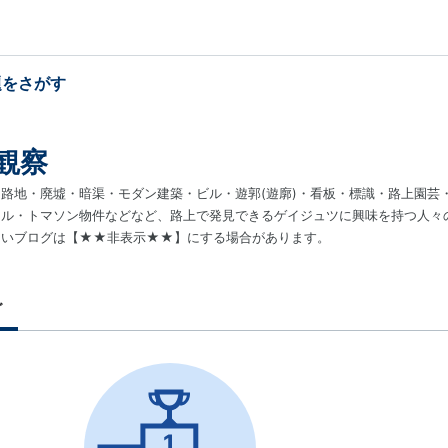
題をさがす
観察
路地・廃墟・暗渠・モダン建築・ビル・遊郭(遊廓)・看板・標識・路上園芸
イル・トマソン物件などなど、路上で発見できるゲイジュツに興味を持つ人々
ないブログは【★★非表示★★】にする場合があります。
グ