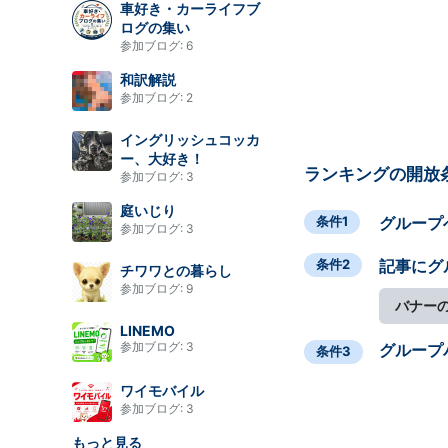
車好き・カーライフブ
ログの集い
参加ブログ:
6
和訳解説
参加ブログ:
2
イングリッシュコッカ
ー、大好き！
ランキングの開放
参加ブログ:
3
庭いじり
条件1
グループ
参加ブログ:
3
条件2
記事にグ
チワワとの暮らし
参加ブログ:
9
バナー
LINEMO
参加ブログ:
3
グループ
条件3
ワイモバイル
参加ブログ:
3
もっと見る