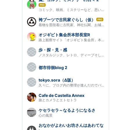
Pro
は
コミック、映画、ミステリーなど、思いつくまま綴ります。街のお散…
て
な
袴ブーツで古民家ぐらし（仮）
は
ブ
着物を普段着に古民家、神社仏閣、お城、日本庭園、洋館などをフラ…
て
ロ
な
グ
オジギビト集会所本部長室R
ブ
Pro
路上観察サイト「オジギビト集会所」本部長のブログ。本ブログでは…
ロ
グ
歩・探・見・感
Pro
ノスタルジック、レトロ、ディープそしてマイナーな世界へようこそ
都市徘徊blog 2
tokyo.sora（Δ版）
久々に、ブログ内の整理が進んだのでバージョンを上げます。日々の…
Cafe de Castella Annex
旅とカメラとエトセトラ
ケセラセラ～なるようになるさ
心の風景
おなかがよわいお坊さんはあわてな